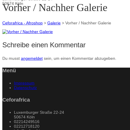
50674 Köln
Vorher / Nachher Galerie
Ceforafrica - Afroshop
>
Galerie
>
Vorher / Nachher Galerie
Schreibe einen Kommentar
Du musst
angemeldet
sein, um einen Kommentar abzugeben.
Menü
Impressum
Datenschutz
Ceforafrica
Luxemburger Straße 22-24
50674 Köln
02214249516
02212718120