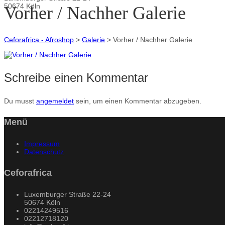
50674 Köln
Vorher / Nachher Galerie
Ceforafrica - Afroshop
>
Galerie
>
Vorher / Nachher Galerie
Schreibe einen Kommentar
Du musst
angemeldet
sein, um einen Kommentar abzugeben.
Menü
Impressum
Datenschutz
Ceforafrica
Luxemburger Straße 22-24
50674 Köln
02214249516
02212718120