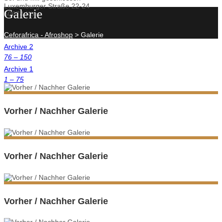
Luxemburger Straße 22-24
Galerie
50674 Köln
Ceforafrica - Afroshop
>
Galerie
Archive 2
76 – 150
Archive 1
1 – 75
Vorher / Nachher Galerie
Vorher / Nachher Galerie
Vorher / Nachher Galerie