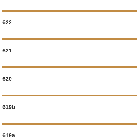
622
621
620
619b
619a