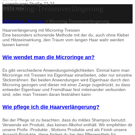
Luxemburger Straße 22-24
Microring-Tressenverlängerung
50674 Köln
Ceforafrica - Afroshop
>
Microring-Tressenverlängerung
Haarverlängerung mit Microring-Tressen
Eine besonders schonende Methode mit der du, auch ohne Kleber
und Hitzeeinwirkung, den Traum vom langen Haar wahr werden
lassen kannst
Wie wendet man die Microringe an?
Es gibt verschiedene Anwendungsmöglichkeiten. Einmal kann man
Microringe mit Tressen ins Eigenhaar einarbeiten, oder nur einzelne
Sticksträhnen. Bei beiden Anwendungen wird Eigenhaar durch den
Microring gezogen und dieser mit einer Zange zugedrückt, so dass
entweder Eigenhaar und Fremdhaar fest miteinander verbunden
sind, oder man Tressen daran festnähen kann.
Wie pflege ich die Haarverlängerung?
Bei der Pflege ist zu beachten, dass du mildes Shampoo benutzt.
Verwende ein Produkt, das keinen Alkohol enthält. Wir empfehlen dir
unsere Profix -Produkte , Motions Produkte und als Finish unsere
Arganöl-Produkte, diese findest du bei den Pflegemitteln für