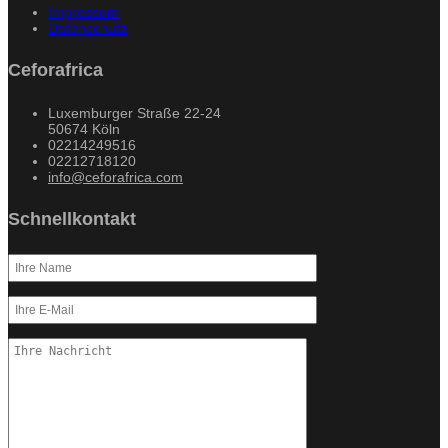
Impressum
Datenschutz
Ceforafrica
Luxemburger Straße 22-24
50674 Köln
02214249516
02212718120
info@ceforafrica.com
Schnellkontakt