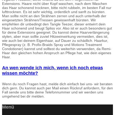
Extensions. Haare nicht über Kopf waschen, nach dem Waschen
das Haar schonend trocknen, bitte nicht rubbeln, im besten Fall nur
lufttrocknen. Es ist sehr wichtig, ordentlich und sanft zu bürsten.
Man sollte nicht an den Strähnen zerren und auch unterhalb der
eingesetzten Strähnen/Tressen gewissenhaft bürsten. Wir
empfehlen dir unbedingt den Tangle Teezer, dieser entwirrt dein
Haar schonend und beugt Spliss vor. Also ist er auch besonders gut
für deine Extensions geeignet. Du kannst deine Haarverlängerung
stylen, aber man sollte zuviel Hitzeeinwirkung vermeiden, dies ist,
wie auch bei deinem Eigenhaar, auf Dauer zu schädlich. Haarkur,
Pflegespray (z. B. Profix-Braids Spray und Motions Treatment
Condotioner) kannst und solltest du weiterhin verwenden, da Remi-
Haar den gleichen hohen Anspruch an Pflege hat, wie dein eigenes
Haar.
An wen wende ich mich, wenn ich noch etwas
wissen möchte?
Wenn du noch Fragen hast, melde dich einfach bei uns- wir beraten
dich gern. Du kannst auch per Mail einen Rückruf anfordern, für den
Fall sende uns bitte deine Telefonnummer und wir werden uns
umgehend bei dir melden.
Menü