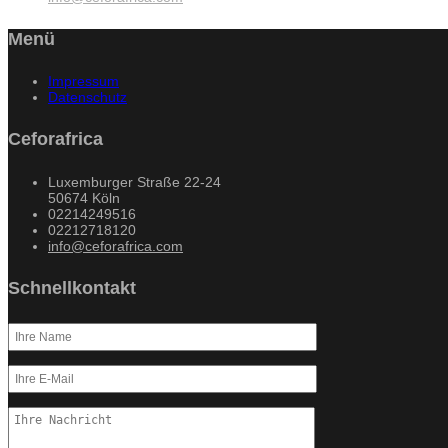
Menü
Impressum
Datenschutz
Ceforafrica
Luxemburger Straße 22-24
50674 Köln
02214249516
02212718120
info@ceforafrica.com
Schnellkontakt