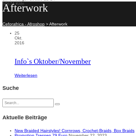
50674 Köln
Afterwork
Ceforafrica - Afroshop
>
Afterwork
25
Okt.
2016
Info`s Oktober/November
Weiterlesen
Suche
Aktuelle Beiträge
New Braided Hairstyles! Cornrows, Crochet-Braids, Box Braids
Promotion Tressen 79 Euro
November 22, 2023