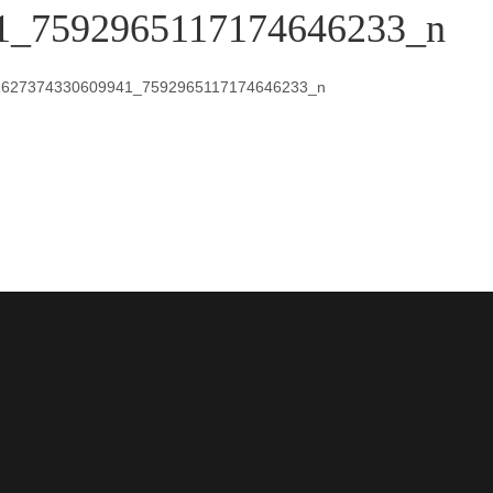
1_7592965117174646233_n
1627374330609941_7592965117174646233_n