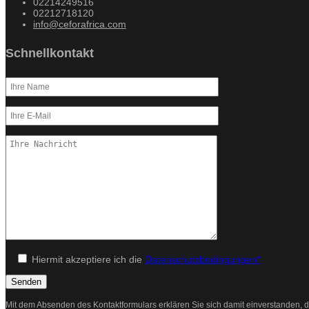
02214249516
02212718120
info@ceforafrica.com
Schnellkontakt
Hiermit akzeptiere ich die
Datenschutzbedingungen*
Mit dem Absenden des Kontaktformulars erklären Sie sich damit einverstanden, d