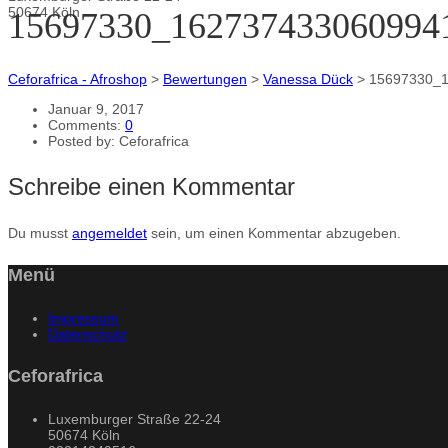
50674 Köln
15697330_162737433060994
Ceforafrica - Afroshop
>
Bewertungen
>
Vanessa Dück
>
15697330_
Januar 9, 2017
Comments:
0
Posted by:
Ceforafrica
Schreibe einen Kommentar
Du musst
angemeldet
sein, um einen Kommentar abzugeben.
Menü
Impressum
Datenschutz
Ceforafrica
Luxemburger Straße 22-24
50674 Köln