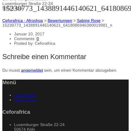
Luxemburger Straße 22-24
15230773_1438891446140621_6418086
50674 Köln
Ceforafrica - Afroshop
>
Bewertungen
>
Sabine Rose
>
15230773_1438891446140621_6418086946380019981_n
Januar 10, 2017
Comments:
0
Posted by:
Ceforafrica
Schreibe einen Kommentar
Du musst
angemeldet
sein, um einen Kommentar abzugeben.
Menü
Impressum
Datenschutz
Ceforafrica
Luxemburger Straße 22-24
50674 Köln