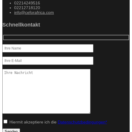
02214249516
02212718120
info@ceforafrica.com
Schnellkontakt
Hiermit akzeptiere ich die
Datenschutzbedingungen*