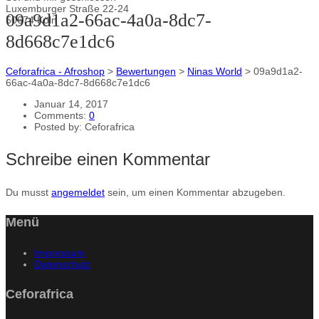
Luxemburger Straße 22-24
09a9d1a2-66ac-4a0a-8dc7-
50674 Köln
8d668c7e1dc6
Ceforafrica - Afroshop
>
Bewertungen
>
Ninas World
>
09a9d1a2-
66ac-4a0a-8dc7-8d668c7e1dc6
Januar 14, 2017
Comments:
0
Posted by:
Ceforafrica
Schreibe einen Kommentar
Du musst
angemeldet
sein, um einen Kommentar abzugeben.
Menü
Impressum
Datenschutz
Ceforafrica