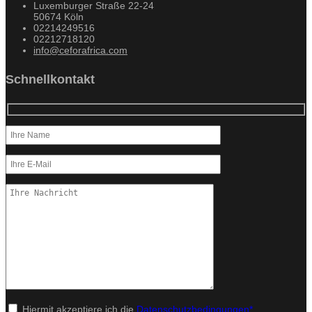
Luxemburger Straße 22-24
50674 Köln
02214249516
02212718120
info@ceforafrica.com
Schnellkontakt
Hiermit akzeptiere ich die
Datenschutzbedingungen*