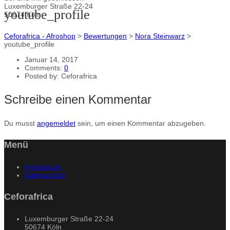
Luxemburger Straße 22-24
youtube_profile
50674 Köln
Ceforafrica - Afroshop
>
Bewertungen
>
Nora Steinwarz
>
youtube_profile
Januar 14, 2017
Comments:
0
Posted by:
Ceforafrica
Schreibe einen Kommentar
Du musst
angemeldet
sein, um einen Kommentar abzugeben.
Menü
Impressum
Datenschutz
Ceforafrica
Luxemburger Straße 22-24
50674 Köln