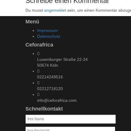
Schreibe einen Kommentar
Du musst
angemeldet
sein, um einen Kommentar abzug
Menü
Impressum
Datenschutz
Ceforafrica
Luxemburger Straße 22-24
50674 Köln
02214249516
02212718120
info@ceforafrica.com
Schnellkontakt