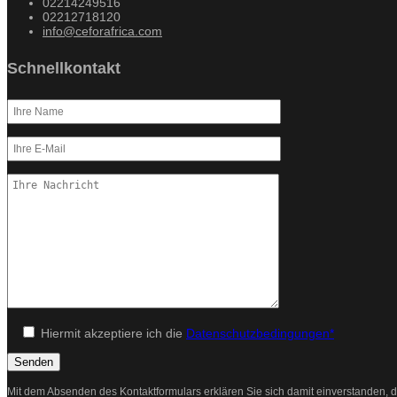
02214249516
02212718120
info@ceforafrica.com
Schnellkontakt
Hiermit akzeptiere ich die
Datenschutzbedingungen*
Mit dem Absenden des Kontaktformulars erklären Sie sich damit einverstanden, d