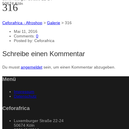
50674 Köln
316
Ceforafrica - Afroshop
>
Galerie
>
316
Mai 11, 2016
Comments:
0
Posted by:
Ceforafrica
Schreibe einen Kommentar
Du musst
angemeldet
sein, um einen Kommentar abzugeben.
Menü
Impressum
Datenschutz
Ceforafrica
Luxemburger Straße 22-24
50674 Köln