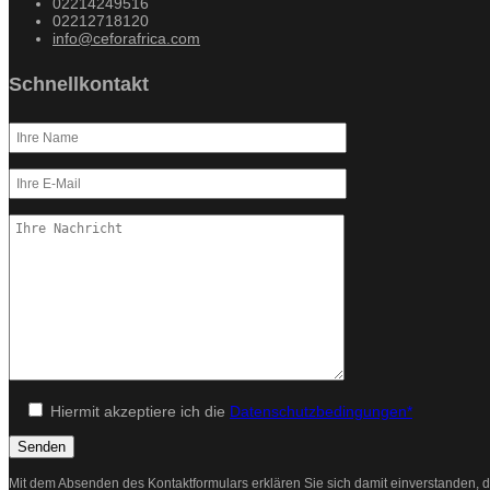
02214249516
02212718120
info@ceforafrica.com
Schnellkontakt
Hiermit akzeptiere ich die
Datenschutzbedingungen*
Mit dem Absenden des Kontaktformulars erklären Sie sich damit einverstanden, d