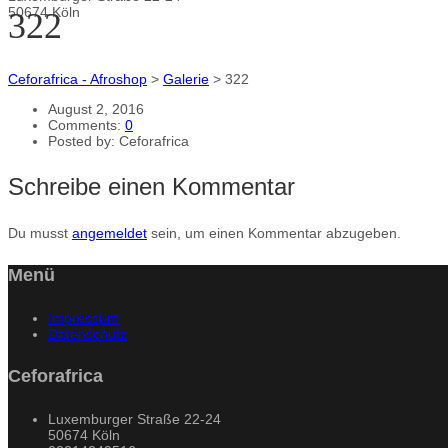
50674 Köln
322
Ceforafrica - Afroshop
>
Galerie
>
322
August 2, 2016
Comments:
0
Posted by:
Ceforafrica
Schreibe einen Kommentar
Du musst
angemeldet
sein, um einen Kommentar abzugeben.
Menü
Impressum
Datenschutz
Ceforafrica
Luxemburger Straße 22-24
50674 Köln