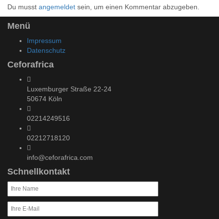
Du musst
angemeldet
sein, um einen Kommentar abzugeben.
Menü
Impressum
Datenschutz
Ceforafrica
Luxemburger Straße 22-24
50674 Köln
02214249516
02212718120
info@ceforafrica.com
Schnellkontakt