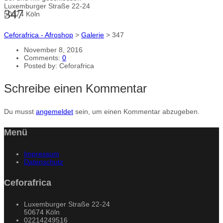
Luxemburger Straße 22-24
347
50674 Köln
Ceforafrica - Afroshop
>
Galerie
>
347
November 8, 2016
Comments:
0
Posted by:
Ceforafrica
Schreibe einen Kommentar
Du musst
angemeldet
sein, um einen Kommentar abzugeben.
Menü
Impressum
Datenschutz
Ceforafrica
Luxemburger Straße 22-24
50674 Köln
02214249516