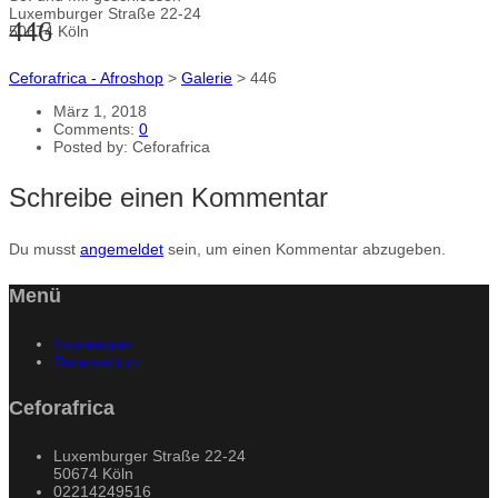
Luxemburger Straße 22-24
446
50674 Köln
Ceforafrica - Afroshop
>
Galerie
>
446
März 1, 2018
Comments:
0
Posted by:
Ceforafrica
Schreibe einen Kommentar
Du musst
angemeldet
sein, um einen Kommentar abzugeben.
Menü
Impressum
Datenschutz
Ceforafrica
Luxemburger Straße 22-24
50674 Köln
02214249516