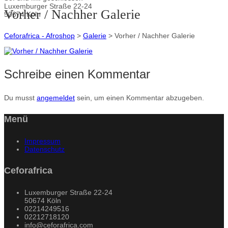
Luxemburger Straße 22-24
Vorher / Nachher Galerie
50674 Köln
Ceforafrica - Afroshop
>
Galerie
>
Vorher / Nachher Galerie
Schreibe einen Kommentar
Du musst
angemeldet
sein, um einen Kommentar abzugeben.
Menü
Impressum
Datenschutz
Ceforafrica
Luxemburger Straße 22-24
50674 Köln
02214249516
02212718120
info@ceforafrica.com