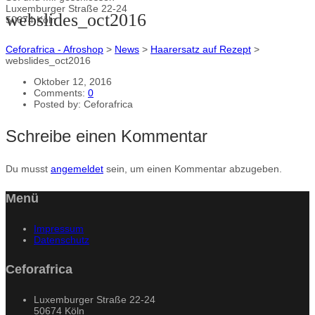
Luxemburger Straße 22-24
webslides_oct2016
50674 Köln
Ceforafrica - Afroshop
>
News
>
Haarersatz auf Rezept
>
webslides_oct2016
Oktober 12, 2016
Comments:
0
Posted by:
Ceforafrica
Schreibe einen Kommentar
Du musst
angemeldet
sein, um einen Kommentar abzugeben.
Menü
Impressum
Datenschutz
Ceforafrica
Luxemburger Straße 22-24
50674 Köln