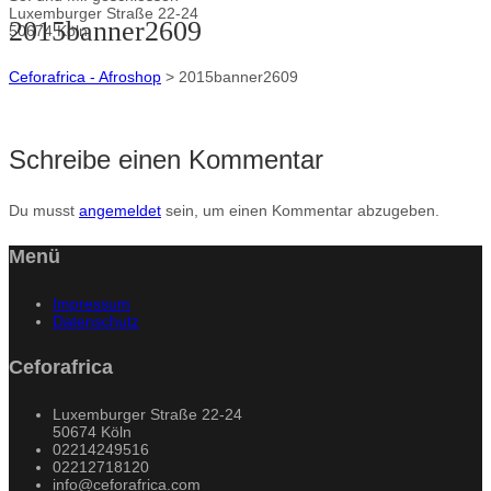
Luxemburger Straße 22-24
2015banner2609
50674 Köln
Ceforafrica - Afroshop
>
2015banner2609
Schreibe einen Kommentar
Du musst
angemeldet
sein, um einen Kommentar abzugeben.
Menü
Impressum
Datenschutz
Ceforafrica
Luxemburger Straße 22-24
50674 Köln
02214249516
02212718120
info@ceforafrica.com