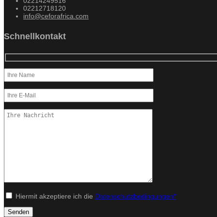
02214249516
02212718120
info@ceforafrica.com
Schnellkontakt
Hiermit akzeptiere ich die
Datenschutzbedingungen*