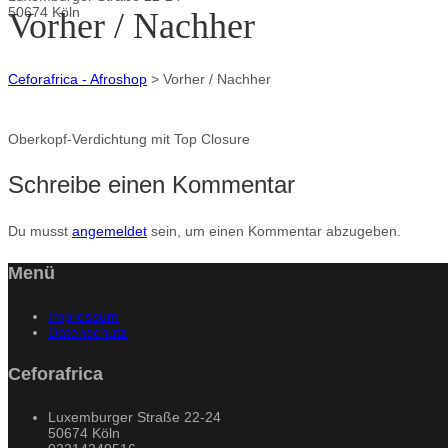
50674 Köln
Vorher / Nachher
Ceforafrica - Afroshop
>
Vorher / Nachher
Oberkopf-Verdichtung mit Top Closure
Schreibe einen Kommentar
Du musst
angemeldet
sein, um einen Kommentar abzugeben.
Menü
Impressum
Datenschutz
Ceforafrica
Luxemburger Straße 22-24
50674 Köln