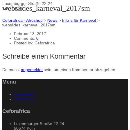
Luxemburger Straße 22-24
webslides_karneval_2017sm
50674 Köln
Ceforafrica - Afroshop
>
News
>
Info`s für Karneval
>
webslides_karneval_2017sm
Februar 13, 2017
Comments:
0
Posted by:
Ceforafrica
Schreibe einen Kommentar
Du musst
angemeldet
sein, um einen Kommentar abzugeben.
Menü
Impressum
Datenschutz
Ceforafrica
Luxemburger Straße 22-24
50674 Köln