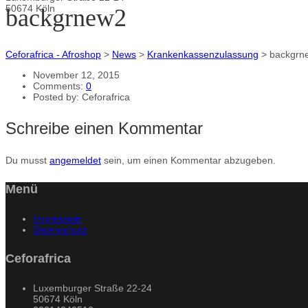
50674 Köln
backgrnew2
Ceforafrica - Afroshop
>
News
>
Krankenkassenzulassung
>
backgrn
November 12, 2015
Comments:
0
Posted by:
Ceforafrica
Schreibe einen Kommentar
Du musst
angemeldet
sein, um einen Kommentar abzugeben.
Menü
Impressum
Datenschutz
Ceforafrica
Luxemburger Straße 22-24
50674 Köln