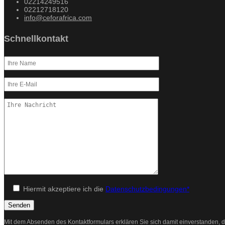
02214249516
02212718120
info@ceforafrica.com
Schnellkontakt
Hiermit akzeptiere ich die
Datenschutzbedingungen*
Mit dem Absenden des Kontaktformulars erklären Sie sich damit einverstanden, d