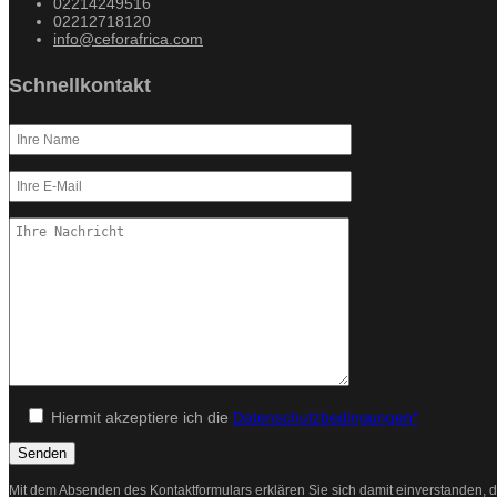
02214249516
02212718120
info@ceforafrica.com
Schnellkontakt
Hiermit akzeptiere ich die
Datenschutzbedingungen*
Mit dem Absenden des Kontaktformulars erklären Sie sich damit einverstanden, d