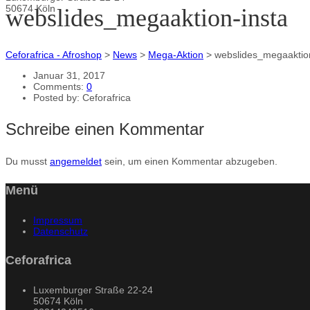
50674 Köln
webslides_megaaktion-insta
Ceforafrica - Afroshop
>
News
>
Mega-Aktion
>
webslides_megaaktion
Januar 31, 2017
Comments:
0
Posted by:
Ceforafrica
Schreibe einen Kommentar
Du musst
angemeldet
sein, um einen Kommentar abzugeben.
Menü
Impressum
Datenschutz
Ceforafrica
Luxemburger Straße 22-24
50674 Köln