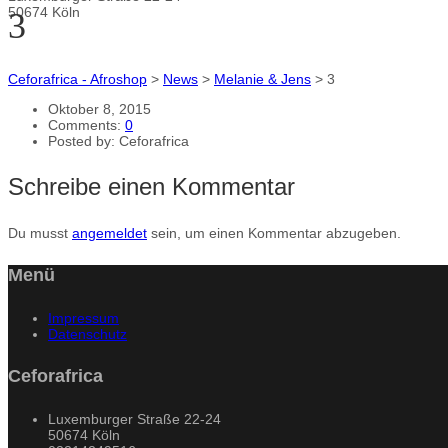
50674 Köln
3
Ceforafrica - Afroshop
>
News
>
Melanie & Jens
>
3
Oktober 8, 2015
Comments:
0
Posted by:
Ceforafrica
Schreibe einen Kommentar
Du musst
angemeldet
sein, um einen Kommentar abzugeben.
Menü
Impressum
Datenschutz
Ceforafrica
Luxemburger Straße 22-24
50674 Köln