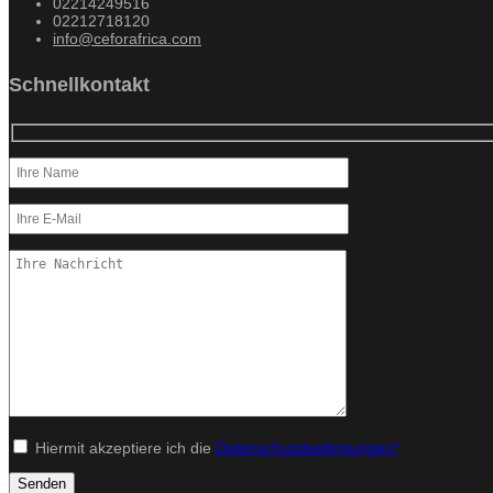
02214249516
02212718120
info@ceforafrica.com
Schnellkontakt
Hiermit akzeptiere ich die
Datenschutzbedingungen*