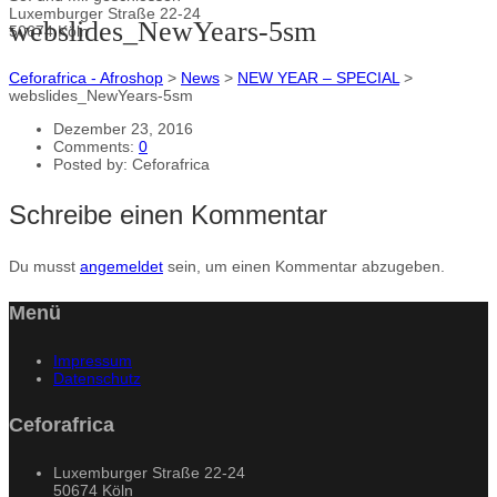
Luxemburger Straße 22-24
webslides_NewYears-5sm
50674 Köln
Ceforafrica - Afroshop
>
News
>
NEW YEAR – SPECIAL
>
webslides_NewYears-5sm
Dezember 23, 2016
Comments:
0
Posted by:
Ceforafrica
Schreibe einen Kommentar
Du musst
angemeldet
sein, um einen Kommentar abzugeben.
Menü
Impressum
Datenschutz
Ceforafrica
Luxemburger Straße 22-24
50674 Köln