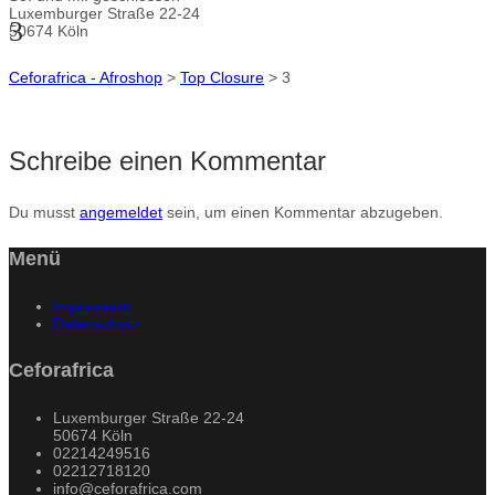
Luxemburger Straße 22-24
3
50674 Köln
Ceforafrica - Afroshop
>
Top Closure
>
3
Schreibe einen Kommentar
Du musst
angemeldet
sein, um einen Kommentar abzugeben.
Menü
Impressum
Datenschutz
Ceforafrica
Luxemburger Straße 22-24
50674 Köln
02214249516
02212718120
info@ceforafrica.com