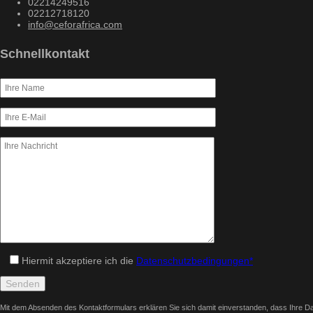
02214249516
02212718120
info@ceforafrica.com
Schnellkontakt
Hiermit akzeptiere ich die
Datenschutzbedingungen*
Mit dem Absenden des Kontaktformulars erklären Sie sich damit einverstanden, dass Ihre Da