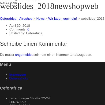
50674 Köln
webslides_2018newshopweb
Ceforafrica - Afroshop
>
News
>
Wir laden euch ein!
>
webslides_201
April 30, 2018
Comments:
0
Posted by:
Ceforafrica
Schreibe einen Kommentar
Du musst
angemeldet
sein, um einen Kommentar abzugeben.
Menü
Impressum
Datenschutz
Ceforafrica
Luxemburger Straße 22-24
50674 Köln